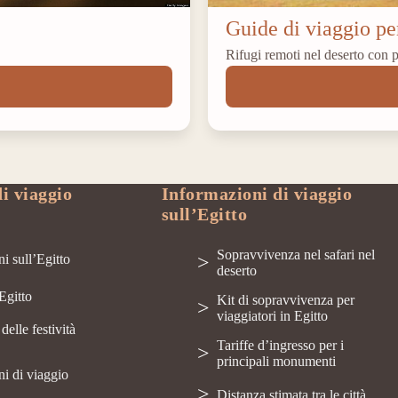
Guide di viaggio per
Rifugi remoti nel deserto con p
i viaggio
Informazioni di viaggio
sull’Egitto
Sopravvivenza nel safari nel
i sull’Egitto
deserto
’Egitto
Kit di sopravvivenza per
viaggiatori in Egitto
delle festività
Tariffe d’ingresso per i
principali monumenti
i di viaggio
Distanza stimata tra le città