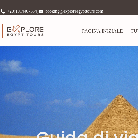
+20(1014467554)
booking@exploreegypttours.com
PAGINA INIZIALE
TU
Guida di vi