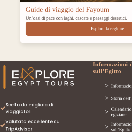
Guide di viaggio del Fayoum
Un’oasi di pace con laghi, cascate e paesaggi desertici.
Esplora la regione
Informazioni d
sull’Egitto
Informazion
Storia dell
Scelto da migliaia di
Calendario 
viaggiatori
egiziane
Valutato eccellente su
Informazion
TripAdvisor
sull’Egitto