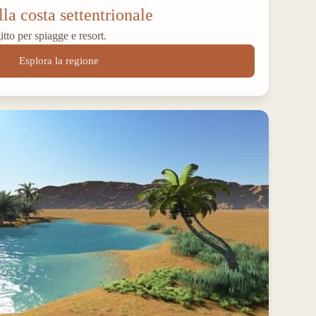
la costa settentrionale
tto per spiagge e resort.
Esplora la regione