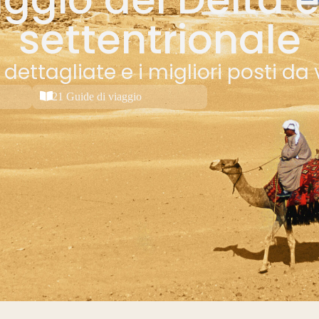
settentrionale
ettagliate e i migliori posti da v
21 Guide di viaggio