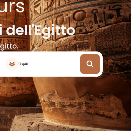
urs
 dell'Egitto
gitto.
Ospiti