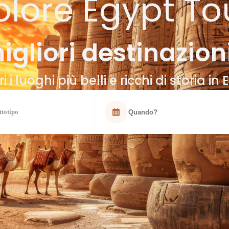
plore Egypt To
igliori destinazioni
i i luoghi più belli e ricchi di storia in E
ttotipo