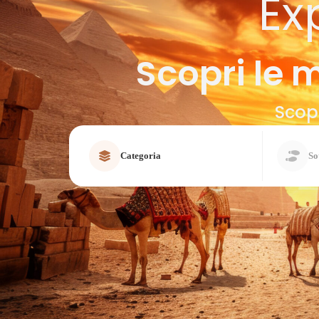
Ex
Scopri le m
Scopr
Categoria
So