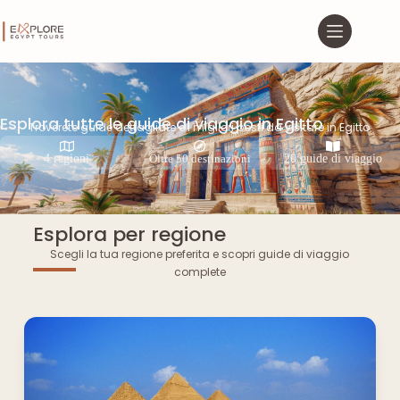
Esplora tutte le guide di viaggio in Egitto
Troverete guide dettagliate e i migliori posti da visitare in Egitto.
4 regioni
Oltre 50 destinazioni
20 guide di viaggio
Esplora per regione
Scegli la tua regione preferita e scopri guide di viaggio
complete