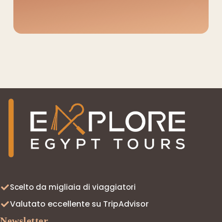
◆
Scelto da migliaia di viaggiatori
Valutato eccellente su TripAdvisor
Newsletter