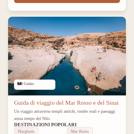
8 Guides
Guida di viaggio del Mar Rosso e del Sinai
Un viaggio attraverso templi antichi, tombe reali e paesaggi
senza tempo del Nilo.
DESTINAZIONI POPOLARI
Hurghada
Mar Rosso