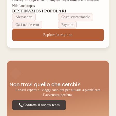
Nile landscapes
DESTINAZIONI POPOLARI
Alessandria
Costa settentrionale
Oasi nel deserto
Fayoum
Esplora la regione
◆
Non trovi quello che cerchi?
I nostri esperti di viaggi sono qui per aiutarti a pianificare
l’avventura perfetta.
Contatta il nostro team