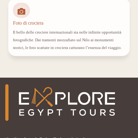
Foto di crociera
Il bello delle crociere internazionali sta nelle infinite opportunità
fotografiche. Dai tramonti mozzafiato sul Nilo ai monumenti
storici, le foto scattate in crociera catturano l’essenza del viaggio.