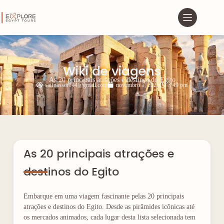
Wiki de viagens
As 20 principais atrações e destinos do Egito
saifnasser144@gmail.com
novembro 1, 2023
3:49 pm
As 20 principais atrações e
destinos do Egito
Embarque em uma viagem fascinante pelas 20 principais
atrações e destinos do Egito. Desde as pirâmides icônicas até
os mercados animados, cada lugar desta lista selecionada tem