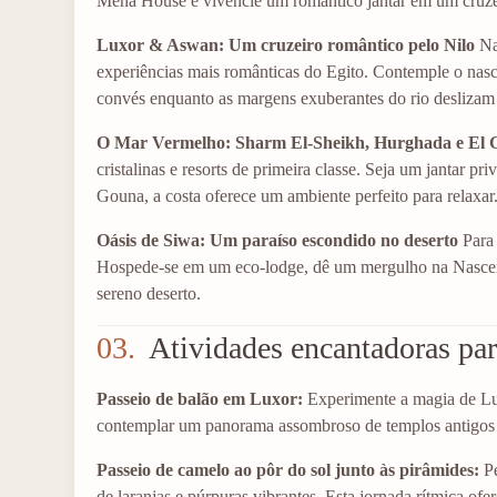
Mena House e vivencie um romântico jantar em um cruzeir
Luxor & Aswan: Um cruzeiro romântico pelo Nilo
Na
experiências mais românticas do Egito. Contemple o nascer
convés enquanto as margens exuberantes do rio deslizam 
O Mar Vermelho: Sharm El-Sheikh, Hurghada e El
cristalinas e resorts de primeira classe. Seja um jantar p
Gouna, a costa oferece um ambiente perfeito para relaxar
Oásis de Siwa: Um paraíso escondido no deserto
Para 
Hospede-se em um eco-lodge, dê um mergulho na Nascente
sereno deserto.
03.
Atividades encantadoras par
Passeio de balão em Luxor:
Experimente a magia de Lux
contemplar um panorama assombroso de templos antigos 
Passeio de camelo ao pôr do sol junto às pirâmides:
Pe
de laranjas e púrpuras vibrantes. Esta jornada rítmica o