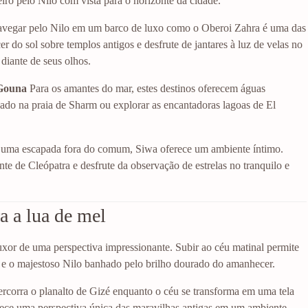
o pelo Nilo com vista para o horizonte da cidade.
vegar pelo Nilo em um barco de luxo como o Oberoi Zahra é uma das
 do sol sobre templos antigos e desfrute de jantares à luz de velas no
diante de seus olhos.
 Gouna
Para os amantes do mar, estes destinos oferecem águas
rivado na praia de Sharm ou explorar as encantadoras lagoas de El
.
uma escapada fora do comum, Siwa oferece um ambiente íntimo.
 de Cleópatra e desfrute da observação de estrelas no tranquilo e
a a lua de mel
or de uma perspectiva impressionante. Subir ao céu matinal permite
e o majestoso Nilo banhado pelo brilho dourado do amanhecer.
rcorra o planalto de Gizé enquanto o céu se transforma em uma tela
ferece uma perspectiva única das maravilhas antigas em um ambiente