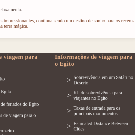
relaxamento.
ens impressionantes, continua sendo um destino de sonho para os recém-
a terra mágica.
e viagem para
Informações de viagem para
o Egito
Sobrevivência em um Safári no
ito
Deserto
 Egito
Kit de sobrevivência para
viajantes no Egito
de feriados do Egito
Taxas de entrada para os
principais monumentos
s de viagem para o
Estimated Distance Between
Cities
cruzeiro