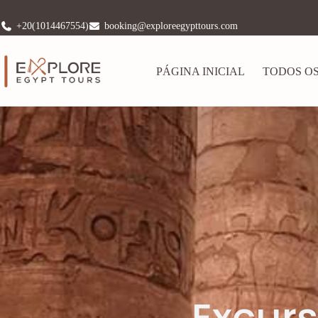
+20(1014467554)
booking@exploreegypttours.com
PÁGINA INICIAL
TODOS OS
Excurs