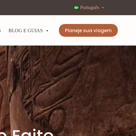
Português
Planeje sua viagem
S
BLOG E GUIAS
o Egito