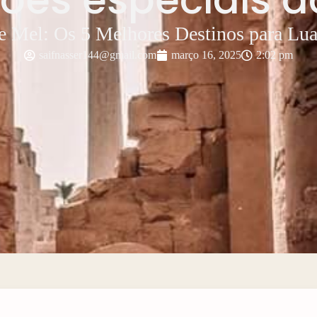
e Mel: Os 5 Melhores Destinos para Lu
saifnasser144@gmail.com
março 16, 2025
2:02 pm