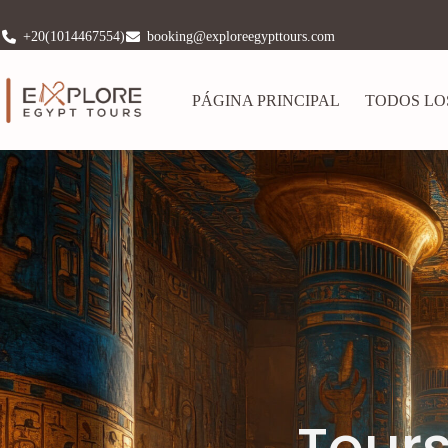
+20(1014467554)
booking@exploreegypttours.com
PÁGINA PRINCIPAL
TODOS LO
Tours