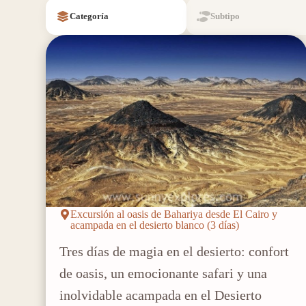
Categoría
Subtipo
Excursión al oasis de Bahariya desde El Cairo y
acampada en el desierto blanco (3 días)
Tres días de magia en el desierto: confort
de oasis, un emocionante safari y una
inolvidable acampada en el Desierto