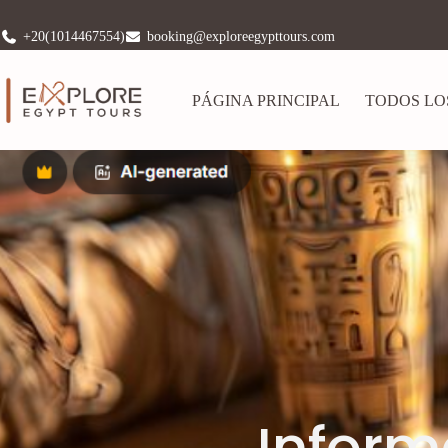
+20(1014467554)
booking@exploreegypttours.com
PÁGINA PRINCIPAL
TODOS LO
Inform