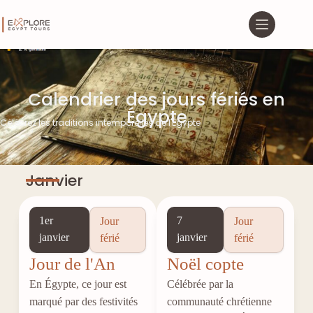
Calendrier des jours fériés en
Égypte
Célébrez les traditions intemporelles de l'Égypte
Janvier
1er
7
Jour
Jour
janvier
janvier
férié
férié
Jour de l'An
Noël copte
En Égypte, ce jour est
Célébrée par la
marqué par des festivités
communauté chrétienne